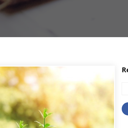
R
Rec