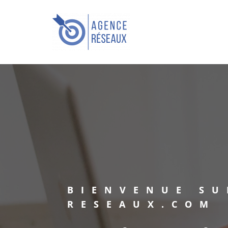
Skip
to
Agence Réseaux
content
Toutes les clés pour votre
Business
BIENVENUE SU
RESEAUX.COM