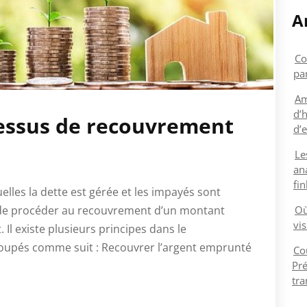
A
Co
par
Am
d’h
essus de recouvrement
d’e
Le
an
fi
uelles la dette est gérée et les impayés sont
n de procéder au recouvrement d’un montant
Où
vis
Il existe plusieurs principes dans le
oupés comme suit : Recouvrer l’argent emprunté
Co
Pré
tra