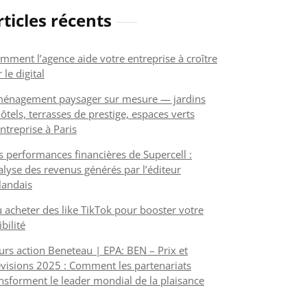
rticles récents
mment l’agence aide votre entreprise à croître
 le digital
énagement paysager sur mesure — jardins
ôtels, terrasses de prestige, espaces verts
ntreprise à Paris
s performances financières de Supercell :
alyse des revenus générés par l’éditeur
nlandais
 acheter des like TikTok pour booster votre
ibilité
urs action Beneteau | EPA: BEN – Prix et
visions 2025 : Comment les partenariats
nsforment le leader mondial de la plaisance