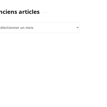
nciens articles
iens
icles