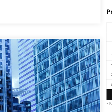
P
« J