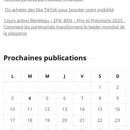
Où acheter des like TikTok pour booster votre visibilité
Cours action Beneteau | EPA: BEN – Prix et Prévisions 2025 :
Comment les partenariats transforment le leader mondial de
la plaisance
Prochaines publications
L
M
M
J
V
S
D
1
2
3
4
5
6
7
8
9
10
11
12
13
14
15
16
17
18
19
20
21
22
23