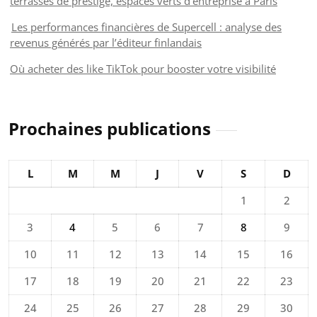
terrasses de prestige, espaces verts d’entreprise à Paris
Les performances financières de Supercell : analyse des
revenus générés par l’éditeur finlandais
Où acheter des like TikTok pour booster votre visibilité
Prochaines publications
L
M
M
J
V
S
D
1
2
3
4
5
6
7
8
9
10
11
12
13
14
15
16
17
18
19
20
21
22
23
24
25
26
27
28
29
30