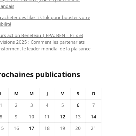
nlandais
 acheter des like TikTok pour booster votre
ibilité
urs action Beneteau | EPA: BEN – Prix et
visions 2025 : Comment les partenariats
nsforment le leader mondial de la plaisance
rochaines publications
L
M
M
J
V
S
D
1
2
3
4
5
6
7
8
9
10
11
12
13
14
15
16
17
18
19
20
21