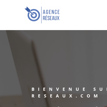
Skip
to
Agence Réseaux
content
Toutes les clés pour votre
Business
BIENVENUE SU
RESEAUX.COM