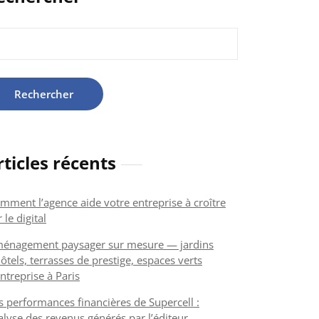
hercher :
rticles récents
mment l’agence aide votre entreprise à croître
 le digital
énagement paysager sur mesure — jardins
ôtels, terrasses de prestige, espaces verts
ntreprise à Paris
s performances financières de Supercell :
alyse des revenus générés par l’éditeur