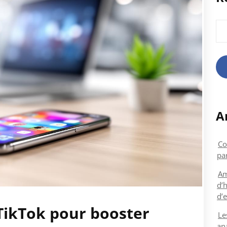
Rec
A
Co
par
Am
d’h
d’e
 TikTok pour booster
Le
an