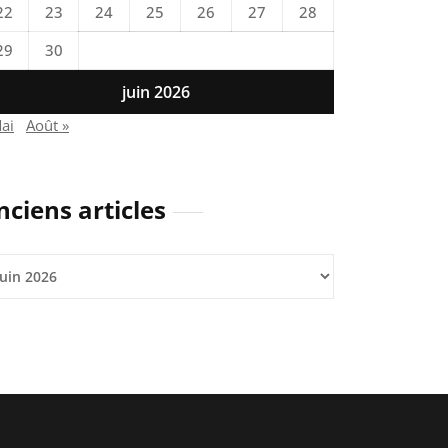
22
23
24
25
26
27
28
29
30
juin 2026
ai
Août »
nciens articles
iens
icles