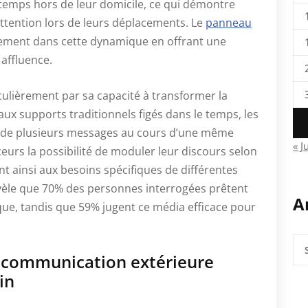
temps hors de leur domicile, ce qui démontre
attention lors de leurs déplacements. Le
panneau
itement dans cette dynamique en offrant une
 affluence.
culièrement par sa capacité à transformer la
x supports traditionnels figés dans le temps, les
n de plusieurs messages au cours d’une même
« J
ceurs la possibilité de moduler leur discours selon
t ainsi aux besoins spécifiques de différentes
èle que 70% des personnes interrogées prêtent
A
que, tandis que 59% jugent ce média efficace pour
Anc
art
e communication extérieure
in