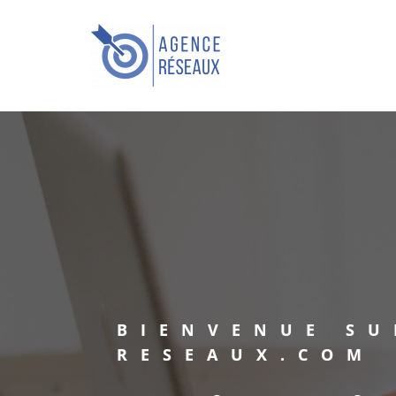
Skip
to
Agence Réseaux
content
Toutes les clés pour votre
Business
BIENVENUE SU
RESEAUX.COM