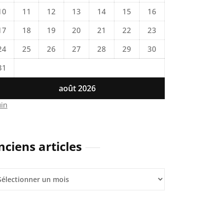
10
11
12
13
14
15
16
17
18
19
20
21
22
23
24
25
26
27
28
29
30
31
août 2026
uin
nciens articles
iens
icles