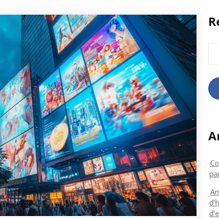
R
Rec
A
Co
par
Am
d’h
d’e