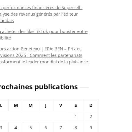
s performances financières de Supercell :
alyse des revenus générés par l’éditeur
nlandais
 acheter des like TikTok pour booster votre
ibilité
urs action Beneteau | EPA: BEN – Prix et
visions 2025 : Comment les partenariats
nsforment le leader mondial de la plaisance
rochaines publications
L
M
M
J
V
S
D
1
2
3
4
5
6
7
8
9